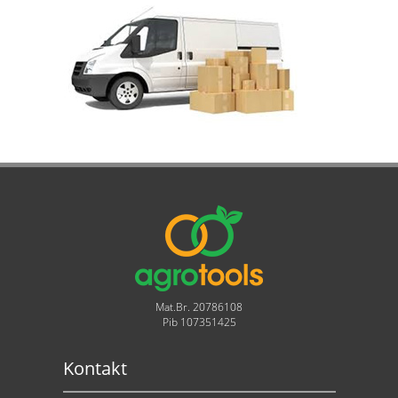
Mat.Br. 20786108
Pib 107351425
Kontakt