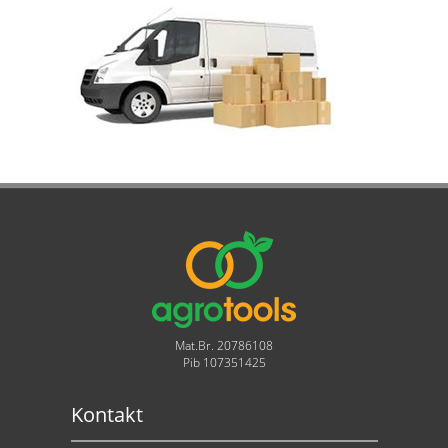
Mat.Br. 20786108
Pib 107351425
Kontakt