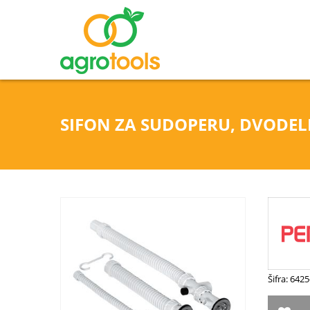
SIFON ZA SUDOPERU, DVODEL
Šifra: 64