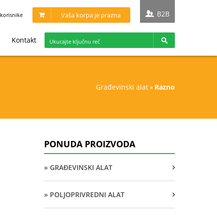
B2B
Vaša korpa je prazna
korisnike
Kontakt
građevinski alat
»
razno
PONUDA PROIZVODA
» GRAĐEVINSKI ALAT
» POLJOPRIVREDNI ALAT