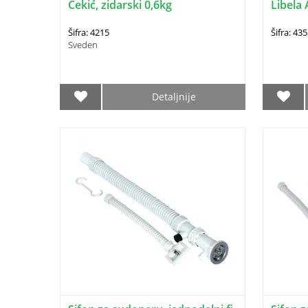
Čekić, zidarski 0,6kg
Libela 
Šifra: 4215
Šifra: 43
Sveden
Detaljnije