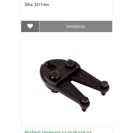
Šifra: 3317-6m
Detaljnije
Noževi rezervni za makaze za