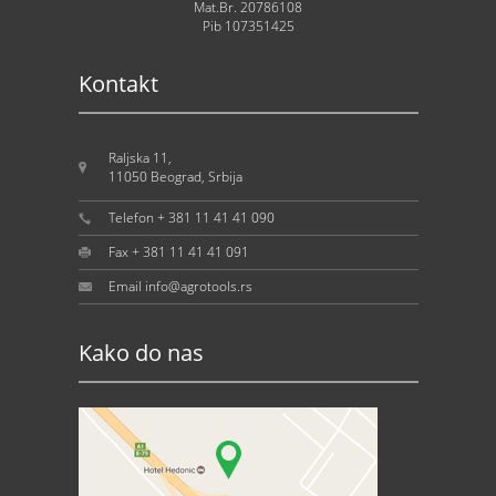
Mat.Br. 20786108
Pib 107351425
Kontakt
Raljska 11,
11050 Beograd, Srbija
Telefon + 381 11 41 41 090
Fax + 381 11 41 41 091
Email info@agrotools.rs
Kako do nas