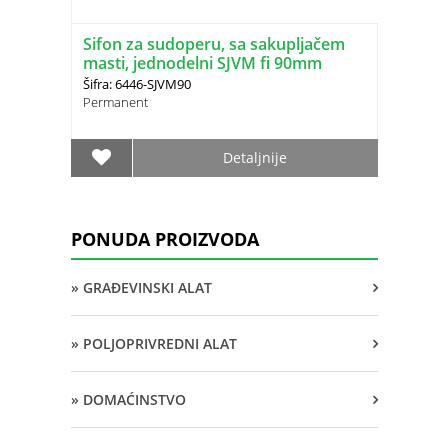
Sifon za sudoperu, sa sakupljačem
masti, jednodelni SJVM fi 90mm
Šifra: 6446-SJVM90
Permanent
Detaljnije
PONUDA PROIZVODA
» GRAĐEVINSKI ALAT
» POLJOPRIVREDNI ALAT
» DOMAĆINSTVO