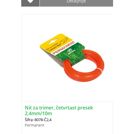
Detaljnije
Nit za trimer, četvrtast presek
2,4mm/10m
Šifra: 8078-Č2,4
Permanent