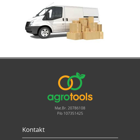
Mat.Br. 20786108
Pib 107351425
Kontakt