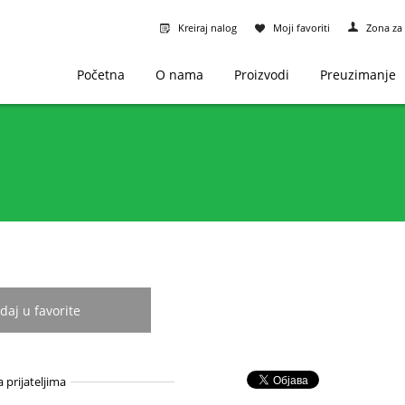
Kreiraj nalog
Moji favoriti
Zona za 
Početna
O nama
Proizvodi
Preuzimanje
daj u favorite
a prijateljima