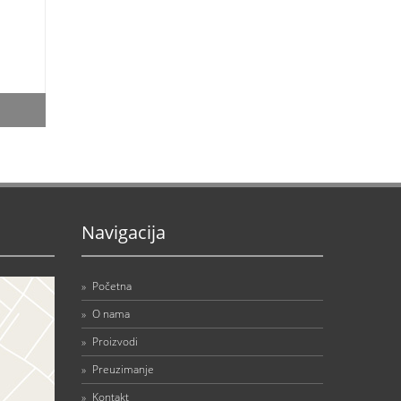
Navigacija
»
Početna
»
O nama
»
Proizvodi
»
Preuzimanje
»
Kontakt