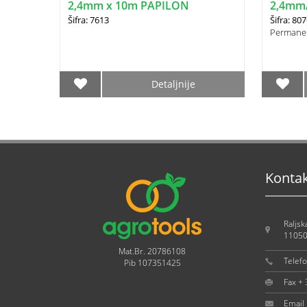
2,4mm x 10m PAPILON
2,4mm
Šifra: 7613
Šifra: 80
Permane
Detaljnije
Konta
Raljsk
11050
Mat.Br. 20786108
Telef
Pib 107351425
Fax +
Email 