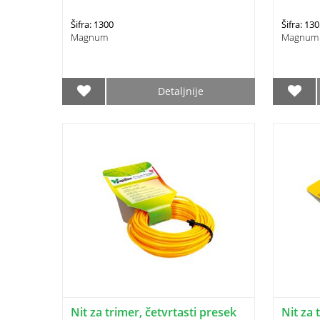
Šifra: 1300
Šifra: 13
Magnum
Magnum
Detaljnije
Nit za trimer, četvrtasti presek
Nit za 