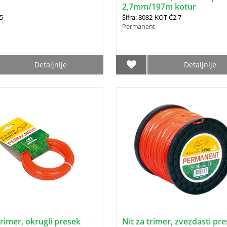
2,7mm/197m kotur
05
Šifra: 8082-KOT Č2,7
Permanent
Detaljnije
Detaljnije
trimer, okrugli presek
Nit za trimer, zvezdasti pr