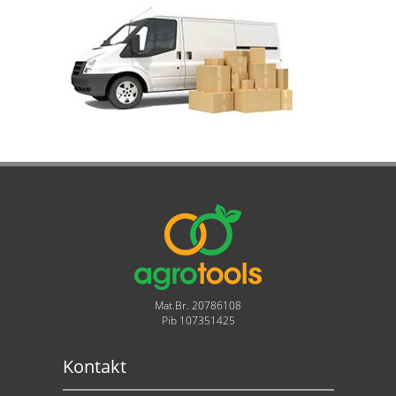
Mat.Br. 20786108
Pib 107351425
Kontakt