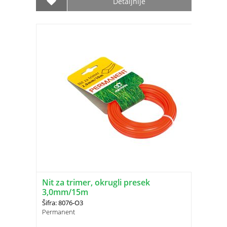
Detaljnije
Nit za trimer, okrugli presek
3,0mm/15m
Šifra: 8076-O3
Permanent