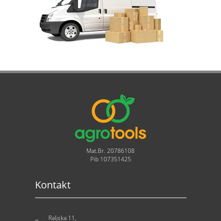
Mat.Br. 20786108
Pib 107351425
Kontakt
Raljska 11,