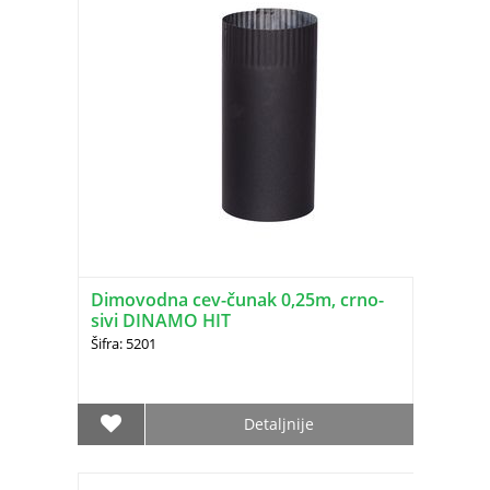
Dimovodna cev-čunak 0,25m, crno-
sivi DINAMO HIT
Šifra: 5201
Detaljnije