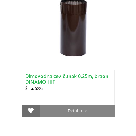
Dimovodna cev-čunak 0,25m, braon
DINAMO HIT
Šifra: 5225
Detaljnije