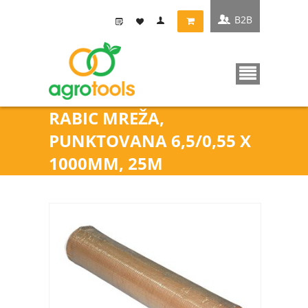
B2B
RABIC MREŽA,
PUNKTOVANA 6,5/0,55 X
1000MM, 25M