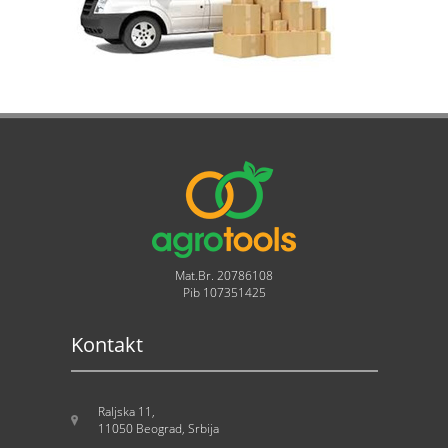
Mat.Br. 20786108
Pib 107351425
Kontakt
Raljska 11,
11050 Beograd, Srbija