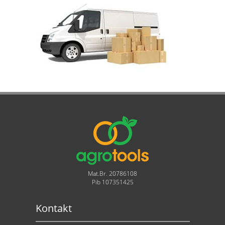
Mat.Br. 20786108
Pib 107351425
Kontakt